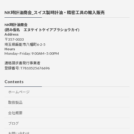
NK時計油商会_スイス製時計油・精密工具の輸入販売
NK時計油商会
(読み仮名 エヌケイ トケイアブラショウカイ)
Address
〒357-0033
埼玉県飯能市八幡町6-2-5
Hours
Monday–Friday: 9:00AM–5:00PM
適格請求書発行事業者
登録番号: T7810525676696
Contents
ホームページ
取扱製品
会社概要
ブログ
お問い合わせ